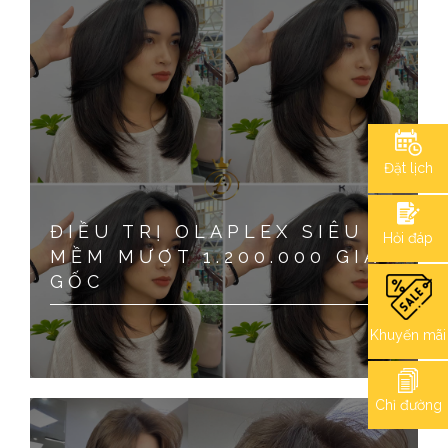
Đặt lịch
ĐIỀU TRỊ OLAPLEX SIÊU
Hỏi đáp
MỀM MƯỢT 1.200.000 GIÁ
GỐC
Khuyến mãi
Chỉ đường