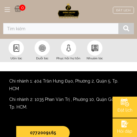
0
ĐẶT LỊCH
Điều trị olaplex siêu mềm mượt 900.000
Uốn tóc
Duỗi tóc
Phục hồi hư tổn
Nhuôm tóc
giá gốc
Chi nhánh 1: 404 Trần Hưng Đạo, Phường 2, Quận 5, Tp.
Trang chủ
Sản phẩm
Dịch vụ
Phục hồi hư tổn
HCM
Điều trị olaplex siêu mềm mượt 900.000 giá gốc
Chi nhánh 2: 1035 Phan Văn Trị , Phường 10, Quận Gò Vấp,
Tp. HCM.
Đặt lịch
Hỏi đáp
0772009165