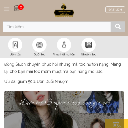
0
ĐẶT LỊCH
Phục hồi hư tổn
Uốn tóc
Duỗi tóc
Phục hồi hư tổn
Nhuôm tóc
Đồng Salon chuyên phục hồi những mái tóc hư tổn nặng. Mang
lại cho bạn mái tóc mềm mượt mà bạn hằng mớ ước.
Trang chủ
Sản phẩm
Dịch vụ
Phục hồi hư tổn
Ưu đãi giảm 50% Uốn Duỗi Nhuộm
Điều trị Bonpro 1.200.000 giá gốc