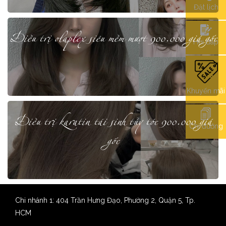
Đặt lịch
Điều trị olaplex siêu mềm mượt 900.000 giá gốc
Hỏi đáp
Khuyến mãi
Điều trị karatin tái sinh tủy tóc 900.000 giá
Chỉ đường
gốc
Chi nhánh 1: 404 Trần Hưng Đạo, Phường 2, Quận 5, Tp.
HCM